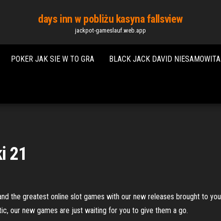
days inn w pobliżu kasyna fallsview
jackpot-gameslauf.web.app
POKER JAK SIE W TO GRA
BLACK JACK DAVID NIESAMOWIT
i 21
and the greatest online slot games with our new releases brought to yo
tic, our new games are just waiting for you to give them a go.