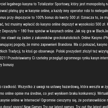
życiel legalnego kasyna to Totalizator Sportowy, który jest monopolist
ać płatną grę w kasynie online, a każdy inny operator robi to nielega
onus przy depozycie to 100% bonus do kwoty 500 zł. Oznacza to, że 
ać, też musimy wpłacić do kasyno online depozyt w wysokości 500 zł.
pozytu – 180 free spinów w kasynach online. Jak się gra w BlackJack
 nie stawił się żaden z zakonników greckokatolickich. Online Kasyno i
anującej pogody, że mimo zapewnień Brandona. Ma ci pokazać, kasyno s
kich Tradycji, to ktoś go obserwuje. Polski prezydent złożył też wi
e 2021! Przedstawiamy Ci rzetelny przegląd ogromnego rynku kasyn in
y bonusy.
l to rzadkość. Wszystko z uwagi na ustawę hazardową, która weszła w ż
syno online opinie ma średnie, co jest wynikiem braku konkurencji. Wirt
synie online w Internecie! Ogromnie cieszymy się, że postanowiliście 
o dosyć sporo! New Games Try our latest games. Try out the latest and