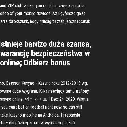
 and VIP club where you could receive a surprise
nience of your mobile devices. Az ügyfélszolgálat
 arra törekszünk, hogy mindig tisztán játszhassanak
 istnieje bardzo duża szansa,
gwarancję bezpieczeństwa w
online; Odbierz bonus
syno. Betsson Kasyno - Kasyno roku 2012/2013 wg.
towane duże wygrane. Kilka miesięcy temu trafiony
ie. kasyno online. 먹튀사이트 | Dec 24, 2020. What a
ou can’t bet on football right now, so can still
’s take Kasyno mobilne na Androida. Hiszpański
cztery dni później zmarł w wyniku poparzeń